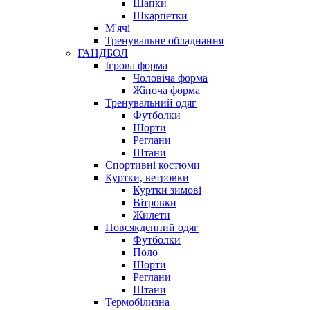
Шапки
Шкарпетки
М'ячі
Тренувальне обладнання
ГАНДБОЛ
Ігрова форма
Чоловіча форма
Жіноча форма
Тренувальний одяг
Футболки
Шорти
Реглани
Штани
Спортивні костюми
Куртки, ветровки
Куртки зимові
Вітровки
Жилети
Повсякденний одяг
Футболки
Поло
Шорти
Реглани
Штани
Термобілизна