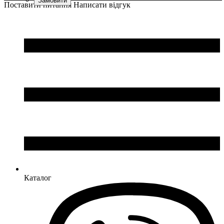
Поставити питання
Написати відгук
Виробник
Колір
: Чорний
: Macron
Каталог