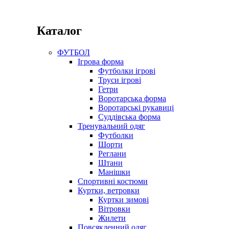
Каталог
ФУТБОЛ
Ігрова форма
Футболки ігрові
Труси ігрові
Гетри
Воротарська форма
Воротарські рукавиці
Суддівська форма
Тренувальний одяг
Футболки
Шорти
Реглани
Штани
Манішки
Спортивні костюми
Куртки, ветровки
Куртки зимові
Вітровки
Жилети
Повсякденний одяг