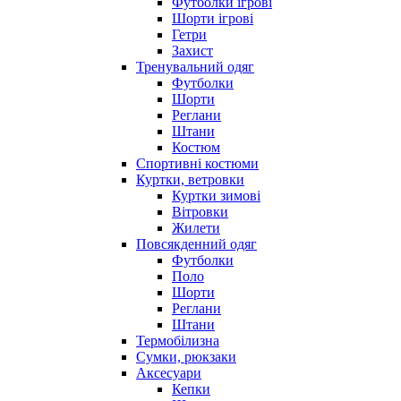
Футболки ігрові
Шорти ігрові
Гетри
Захист
Тренувальний одяг
Футболки
Шорти
Реглани
Штани
Костюм
Спортивні костюми
Куртки, ветровки
Куртки зимові
Вітровки
Жилети
Повсякденний одяг
Футболки
Поло
Шорти
Реглани
Штани
Термобілизна
Сумки, рюкзаки
Аксесуари
Кепки