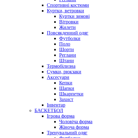
Спортивні костюми
Куртки, ветровки
Куртки зимові
Вітровки
Жилети
Повсякденний одяг
Футболки
Поло
Шорти
Реглани
Штани
Термобілизна
Сумки, рюкзаки
Аксесуари
Кепки
Шапки
Шкарпетки
Захист
Інвентар
БАСКЕТБОЛ
Ігрова форма
Чоловіча форма
Жіноча форма
Тренувальний одяг