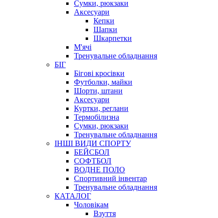
Сумки, рюкзаки
Аксесуари
Кепки
Шапки
Шкарпетки
М'ячі
Тренувальне обладнання
БІГ
Бігові кросівки
Футболки, майки
Шорти, штани
Аксесуари
Куртки, реглани
Термобілизна
Сумки, рюкзаки
Тренувальне обладнання
ІНШІ ВИДИ СПОРТУ
БЕЙСБОЛ
СОФТБОЛ
ВОДНЕ ПОЛО
Спортивний інвентар
Тренувальне обладнання
КАТАЛОГ
Чоловікам
Взуття