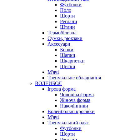
Футболки
Поло
Шорти
Реглани
Штани
Термобілизна
Сумки, рюкзаки
Аксесуари
Кепки
Шапки
Шкарпетки
Щитки
М'ячі
Тренувальне обладнання
ВОЛЕЙБОЛ
Ігрова форма
Чоловіча форма
Жіноча форма
Наколінники
Волейбольні кросівки
М'ячі
Тренувальний одяг
Футболки
Шорти
Реглани