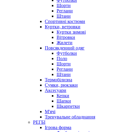
Футболки
Шорти
Реглани
Штани
Спортивні костюми
Куртки, ветровки
Куртки зимові
Вітровки
Жилети
Повсякденний одяг
Футболки
Поло
Шорти
Реглани
Штани
Термобілизна
Сумки, рюкзаки
Аксесуари
Кепки
Шапки
Шкарпетки
М'ячі
Тренувальне обладнання
РЕГБІ
Ігрова форма