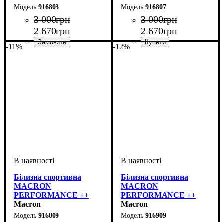
916803
916807
3 000
грн
3 000
грн
2 670
грн
2 670
грн
-11%
-12%
Виробник
Колір
: Синій
: Macron
Виробник
Колір
: Темно-синій
: Macron
Білизна спортивна
Білизна спортивна
MACRON
MACRON
PERFORMANCE ++
PERFORMANCE ++
Long-sleeves top (916809)
Macron
Short pants (916909)
Macron
916809
916909