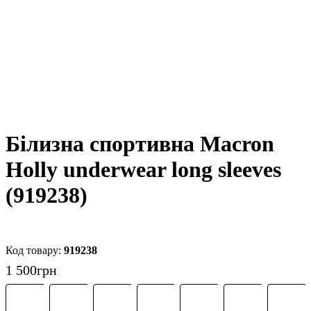
Білизна спортивна Macron
Holly underwear long sleeves
(919238)
919238
1 500
грн