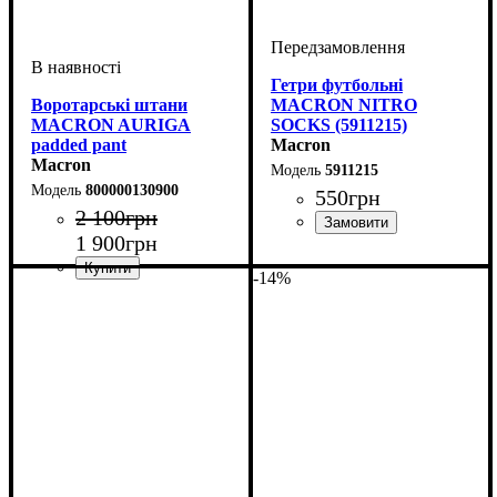
Гетри футбольні
Воротарські штани
MACRON NITRO
MACRON AURIGA
SOCKS (5911215)
padded pant
Macron
(800000130900)
Macron
5911215
800000130900
550
грн
2 100
грн
1 900
грн
Стать
Виробник
Колір
: Жовтий
: Чоловічий, Жіночий,
: Macron
Дитяче, Унісекс
-14%
Стать
Виробник
Колір
Спорт
: Чорний
: Дитяче, Унісекс,
: Футбол
: Macron
Чоловічий