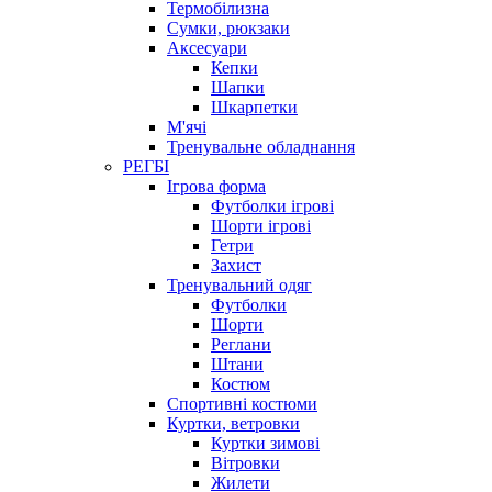
Термобілизна
Сумки, рюкзаки
Аксесуари
Кепки
Шапки
Шкарпетки
М'ячі
Тренувальне обладнання
РЕГБІ
Ігрова форма
Футболки ігрові
Шорти ігрові
Гетри
Захист
Тренувальний одяг
Футболки
Шорти
Реглани
Штани
Костюм
Спортивні костюми
Куртки, ветровки
Куртки зимові
Вітровки
Жилети