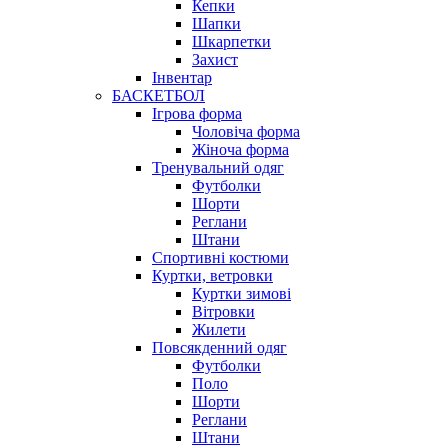
Кепки
Шапки
Шкарпетки
Захист
Інвентар
БАСКЕТБОЛ
Ігрова форма
Чоловіча форма
Жіноча форма
Тренувальний одяг
Футболки
Шорти
Реглани
Штани
Спортивні костюми
Куртки, ветровки
Куртки зимові
Вітровки
Жилети
Повсякденний одяг
Футболки
Поло
Шорти
Реглани
Штани