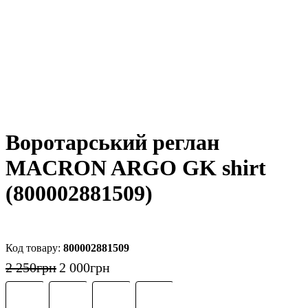
Воротарський реглан
MACRON ARGO GK shirt
(800002881509)
800002881509
2 250
грн
2 000
грн