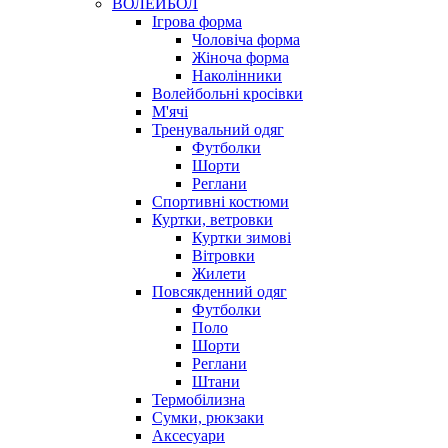
ВОЛЕЙБОЛ
Ігрова форма
Чоловіча форма
Жіноча форма
Наколінники
Волейбольні кросівки
М'ячі
Тренувальний одяг
Футболки
Шорти
Реглани
Спортивні костюми
Куртки, ветровки
Куртки зимові
Вітровки
Жилети
Повсякденний одяг
Футболки
Поло
Шорти
Реглани
Штани
Термобілизна
Сумки, рюкзаки
Аксесуари