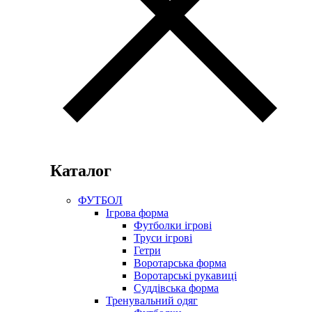
Каталог
ФУТБОЛ
Ігрова форма
Футболки ігрові
Труси ігрові
Гетри
Воротарська форма
Воротарські рукавиці
Суддівська форма
Тренувальний одяг