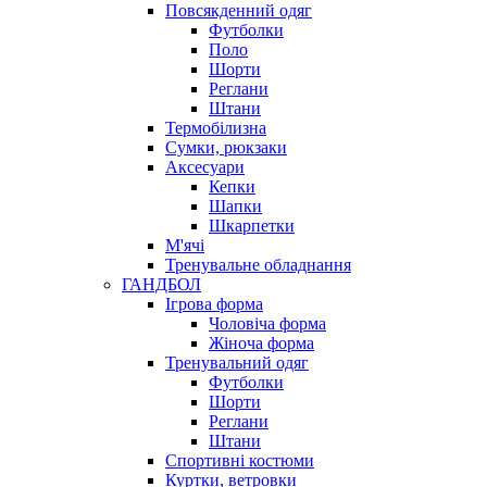
Повсякденний одяг
Футболки
Поло
Шорти
Реглани
Штани
Термобілизна
Сумки, рюкзаки
Аксесуари
Кепки
Шапки
Шкарпетки
М'ячі
Тренувальне обладнання
ГАНДБОЛ
Ігрова форма
Чоловіча форма
Жіноча форма
Тренувальний одяг
Футболки
Шорти
Реглани
Штани
Спортивні костюми
Куртки, ветровки