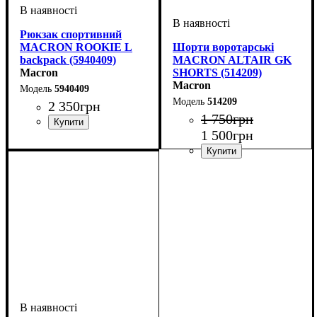
Рюкзак спортивний
MACRON ROOKIE L
Шорти воротарські
backpack (5940409)
MACRON ALTAIR GK
Macron
SHORTS (514209)
Macron
5940409
514209
2 350
грн
1 750
грн
1 500
грн
Стать
Виробник
Колір
: Чорний
: Унісекс
: Macron
Колір
: Чорний