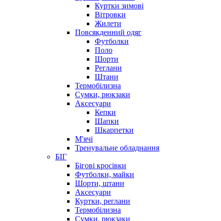
Куртки зимові
Вітровки
Жилети
Повсякденний одяг
Футболки
Поло
Шорти
Реглани
Штани
Термобілизна
Сумки, рюкзаки
Аксесуари
Кепки
Шапки
Шкарпетки
М'ячі
Тренувальне обладнання
БІГ
Бігові кросівки
Футболки, майки
Шорти, штани
Аксесуари
Куртки, реглани
Термобілизна
Сумки, рюкзаки