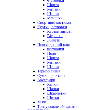
Футболки
Шорти
Реглани
Штани
Манішки
Спортивні костюми
Куртки, ветровки
Куртки зимові
Вітровки
Жилети
Повсякденний одяг
Футболки
Поло
Шорти
Реглани
Штани
Термобілизна
Сумки, рюкзаки
Аксесуари
Кепки
Шапки
Шкарпетки
Щитки
М'ячі
Тренувальне обладнання