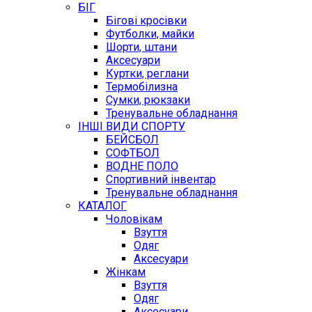
БІГ
Бігові кросівки
Футболки, майки
Шорти, штани
Аксесуари
Куртки, реглани
Термобілизна
Сумки, рюкзаки
Тренувальне обладнання
ІНШІ ВИДИ СПОРТУ
БЕЙСБОЛ
СОФТБОЛ
ВОДНЕ ПОЛО
Спортивний інвентар
Тренувальне обладнання
КАТАЛОГ
Чоловікам
Взуття
Одяг
Аксесуари
Жінкам
Взуття
Одяг
Аксесуари