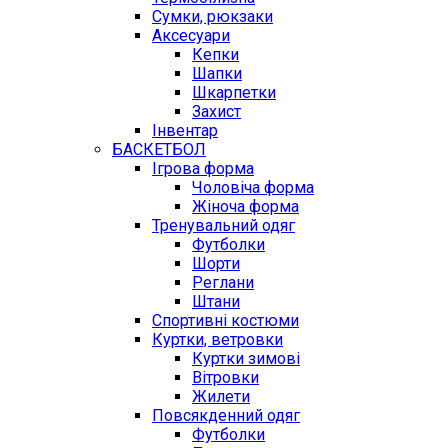
Сумки, рюкзаки
Аксесуари
Кепки
Шапки
Шкарпетки
Захист
Інвентар
БАСКЕТБОЛ
Ігрова форма
Чоловіча форма
Жіноча форма
Тренувальний одяг
Футболки
Шорти
Реглани
Штани
Спортивні костюми
Куртки, ветровки
Куртки зимові
Вітровки
Жилети
Повсякденний одяг
Футболки