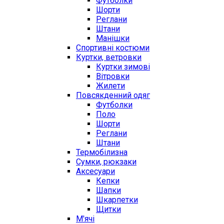
Футболки
Шорти
Реглани
Штани
Манішки
Спортивні костюми
Куртки, ветровки
Куртки зимові
Вітровки
Жилети
Повсякденний одяг
Футболки
Поло
Шорти
Реглани
Штани
Термобілизна
Сумки, рюкзаки
Аксесуари
Кепки
Шапки
Шкарпетки
Щитки
М'ячі