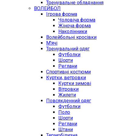
Тренувальне обладнання
ВОЛЕЙБОЛ
Ігрова форма
Чоловіча форма
Жіноча форма
Наколінники
Волейбольні кросівки
М'ячі
Тренувальний одяг
Футболки
Шорти
Реглани
Спортивні костюми
Куртки, ветровки
Куртки зимові
Вітровки
Жилети
Повсякденний одяг
Футболки
Поло
Шорти
Реглани
Штани
Термобілизна