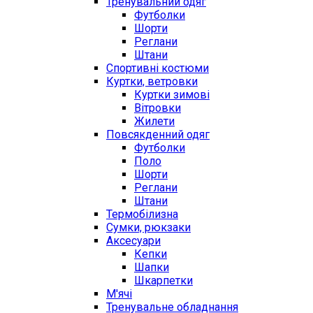
Тренувальний одяг
Футболки
Шорти
Реглани
Штани
Спортивні костюми
Куртки, ветровки
Куртки зимові
Вітровки
Жилети
Повсякденний одяг
Футболки
Поло
Шорти
Реглани
Штани
Термобілизна
Сумки, рюкзаки
Аксесуари
Кепки
Шапки
Шкарпетки
М'ячі
Тренувальне обладнання