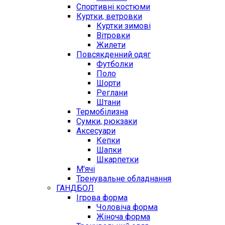
Спортивні костюми
Куртки, ветровки
Куртки зимові
Вітровки
Жилети
Повсякденний одяг
Футболки
Поло
Шорти
Реглани
Штани
Термобілизна
Сумки, рюкзаки
Аксесуари
Кепки
Шапки
Шкарпетки
М'ячі
Тренувальне обладнання
ГАНДБОЛ
Ігрова форма
Чоловіча форма
Жіноча форма