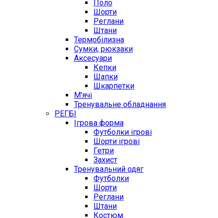
Поло
Шорти
Реглани
Штани
Термобілизна
Сумки, рюкзаки
Аксесуари
Кепки
Шапки
Шкарпетки
М'ячі
Тренувальне обладнання
РЕГБІ
Ігрова форма
Футболки ігрові
Шорти ігрові
Гетри
Захист
Тренувальний одяг
Футболки
Шорти
Реглани
Штани
Костюм