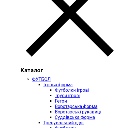
Каталог
ФУТБОЛ
Ігрова форма
Футболки ігрові
Труси ігрові
Гетри
Воротарська форма
Воротарські рукавиці
Суддівська форма
Тренувальний одяг