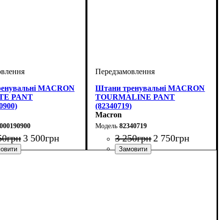
ренувальні MACRON
Штани тренувальні MACRON
TE PANT
TOURMALINE PANT
0900)
(82340719)
Macron
000190900
82340719
50
грн
3 500
грн
3 250
грн
2 750
грн
рний
ісекс
: Macron
Стать
Виробник
Колір
: Темно-синій
: Унісекс
: Macron