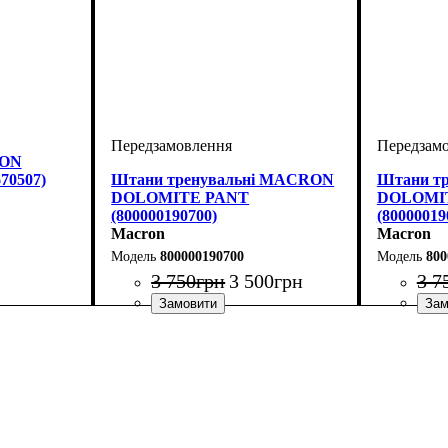
RON
70507)
Штани тренувальні MACRON
Штани т
DOLOMITE PANT
DOLOMI
(800000190700)
(80000019
Macron
Macron
800000190700
800
3 750
грн
3 500
грн
3 7
Стать
Виробник
Колір
: Темно-синій
: Унісекс
: Macron
Стать
Виробник
Колір
: Чо
: Ун