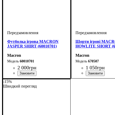
Футболка ігрова MACRON
Шорти ігрові MAC
JASPER SHIRT (60010701)
HOWLITE SHORT (6
Macron
Macron
60010701
670507
2 000
грн
1 050
грн
Стать
Виробник
Колір
: Темно-синій
: Унісекс
: Macron
Стать
Виробник
Колір
Спорт
: Темно-синій
: Унісекс, Дитяче
: Регбі
: Macron
-15%
Швидкий перегляд