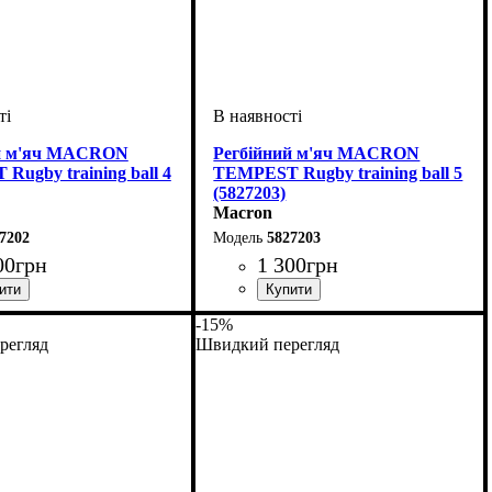
ий м'яч MACRON
Регбійний м'яч MACRON
ugby training ball 4
TEMPEST Rugby training ball 5
(5827203)
Macron
7202
5827203
00
грн
1 300
грн
ий
тяче, Жіночий
: Macron
Стать
Виробник
Колір
Спорт
: Білий
: Унісекс
: Регбі
: Macron
-15%
регляд
Швидкий перегляд