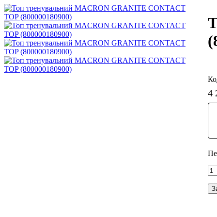
Т
(
4 
З