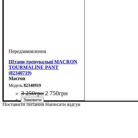
Штани тренувальні MACRON
TOURMALINE PANT
(82340719)
Macron
82340919
3 250
грн
2 750
грн
Поставити питання
Написати відгук
Стать
Виробник
Колір
: Чорний
: Унісекс
: Macron