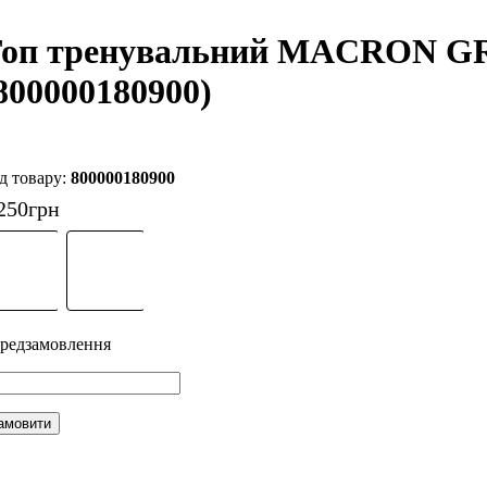
оп тренувальний MACRON 
800000180900)
800000180900
250
грн
амовити