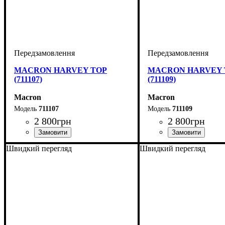
MACRON HARVEY TOP
MACRON HARVEY 
(711107)
(711109)
Macron
Macron
711107
711109
2 800
грн
2 800
грн
Виробник
Колір
: Темно-синій
: Macron
Виробник
Колір
: Чорний
: Macron
Швидкий перегляд
Швидкий перегляд