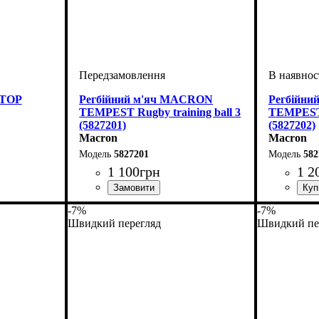
TOP
Регбійний м'яч MACRON
Регбійн
TEMPEST Rugby training ball 3
TEMPEST R
(5827201)
(5827202)
Macron
Macron
5827201
582
1 100
грн
1 2
Стать
Виробник
Колір
Спорт
: Білий
: Дитяче
: Регбі
: Macron
Стать
Виробник
Колір
: Біл
: Ди
-7%
-7%
Швидкий перегляд
Швидкий пе