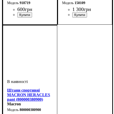
918719
150109
600
грн
1 300
грн
Стать
Виробник
Колір
: Сірий
: Дитяче, Унісекс,
: Macron
Стать
Виробник
Колір
: Чорний
: Унісекс
: Macron
Чоловічий
Штани спортивні
MACRON HERACLES
pant (800000380900)
Macron
800000380900