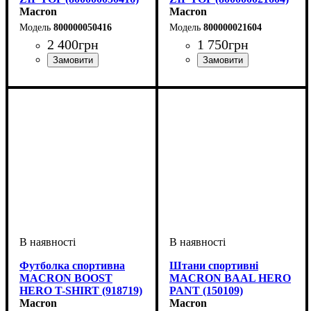
Macron
Macron
800000050416
800000021604
2 400
грн
1 750
грн
Стать
Виробник
Колір
: Зелений
: Дитяче, Унісекс,
: Macron
Стать
Виробник
Колір
: Зелений
: Дитяче, Унісекс
: Macron
Чоловічий
Футболка спортивна
Штани спортивні
MACRON BOOST
MACRON BAAL HERO
HERO T-SHIRT (918719)
PANT (150109)
Macron
Macron