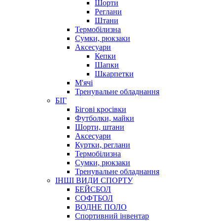
Шорти
Реглани
Штани
Термобілизна
Сумки, рюкзаки
Аксесуари
Кепки
Шапки
Шкарпетки
М'ячі
Тренувальне обладнання
БІГ
Бігові кросівки
Футболки, майки
Шорти, штани
Аксесуари
Куртки, реглани
Термобілизна
Сумки, рюкзаки
Тренувальне обладнання
ІНШІ ВИДИ СПОРТУ
БЕЙСБОЛ
СОФТБОЛ
ВОДНЕ ПОЛО
Спортивний інвентар