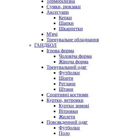
Термобілизна
Сумки, рюкзаки
Аксесуари
Кепки
Шапки
Шкарпетки
М'ячі
Тренувальне обладнання
ГАНДБОЛ
Ігрова форма
Чоловіча форма
Жіноча форма
Тренувальний одяг
Футболки
Шорти
Реглани
Штани
Спортивні костюми
Куртки, ветровки
Куртки зимові
Вітровки
Жилети
Повсякденний одяг
Футболки
Поло