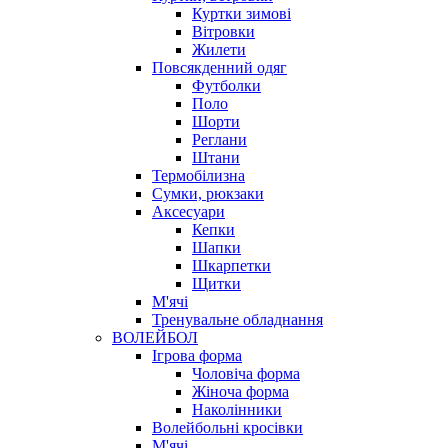
Куртки зимові
Вітровки
Жилети
Повсякденний одяг
Футболки
Поло
Шорти
Реглани
Штани
Термобілизна
Сумки, рюкзаки
Аксесуари
Кепки
Шапки
Шкарпетки
Щитки
М'ячі
Тренувальне обладнання
ВОЛЕЙБОЛ
Ігрова форма
Чоловіча форма
Жіноча форма
Наколінники
Волейбольні кросівки
М'ячі