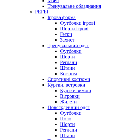
М'ячі
Тренувальне обладнання
РЕГБІ
Ігрова форма
Футболки ігрові
Шорти ігрові
Гетри
Захист
Тренувальний одяг
Футболки
Шорти
Реглани
Штани
Костюм
Спортивні костюми
Куртки, ветровки
Куртки зимові
Вітровки
Жилети
Повсякденний одяг
Футболки
Поло
Шорти
Реглани
Штани