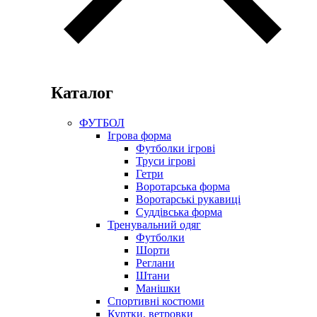
Каталог
ФУТБОЛ
Ігрова форма
Футболки ігрові
Труси ігрові
Гетри
Воротарська форма
Воротарські рукавиці
Суддівська форма
Тренувальний одяг
Футболки
Шорти
Реглани
Штани
Манішки
Спортивні костюми
Куртки, ветровки