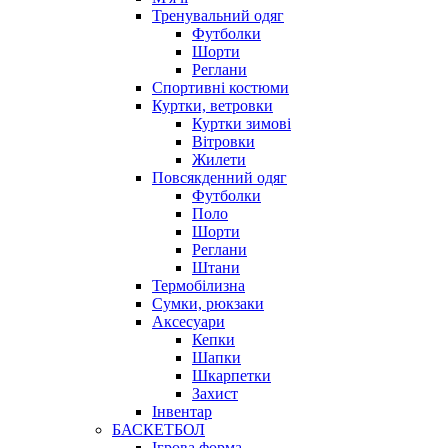
Тренувальний одяг
Футболки
Шорти
Реглани
Спортивні костюми
Куртки, ветровки
Куртки зимові
Вітровки
Жилети
Повсякденний одяг
Футболки
Поло
Шорти
Реглани
Штани
Термобілизна
Сумки, рюкзаки
Аксесуари
Кепки
Шапки
Шкарпетки
Захист
Інвентар
БАСКЕТБОЛ
Ігрова форма