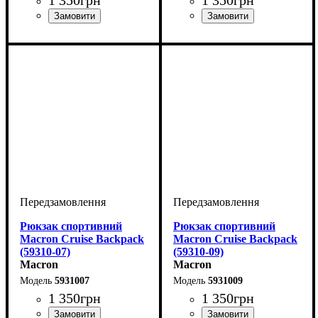
Виробник
Колір
: Синій
: Macron
Виробник
Колір
: Зелений
: Macron
Рюкзак спортивний
Рюкзак спортивний
Macron Cruise Backpack
Macron Cruise Backpack
(59310-07)
(59310-09)
Macron
Macron
5931007
5931009
1 350
грн
1 350
грн