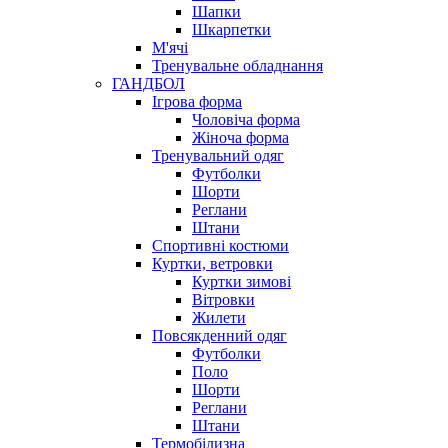
Шапки
Шкарпетки
М'ячі
Тренувальне обладнання
ГАНДБОЛ
Ігрова форма
Чоловіча форма
Жіноча форма
Тренувальний одяг
Футболки
Шорти
Реглани
Штани
Спортивні костюми
Куртки, ветровки
Куртки зимові
Вітровки
Жилети
Повсякденний одяг
Футболки
Поло
Шорти
Реглани
Штани
Термобілизна