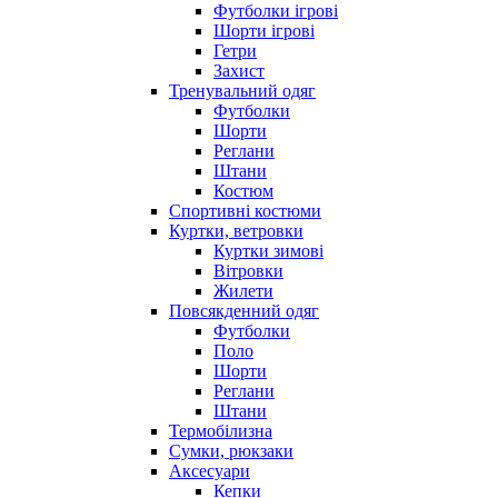
Футболки ігрові
Шорти ігрові
Гетри
Захист
Тренувальний одяг
Футболки
Шорти
Реглани
Штани
Костюм
Спортивні костюми
Куртки, ветровки
Куртки зимові
Вітровки
Жилети
Повсякденний одяг
Футболки
Поло
Шорти
Реглани
Штани
Термобілизна
Сумки, рюкзаки
Аксесуари
Кепки