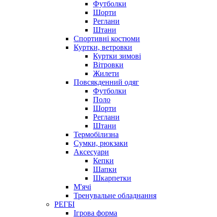
Футболки
Шорти
Реглани
Штани
Спортивні костюми
Куртки, ветровки
Куртки зимові
Вітровки
Жилети
Повсякденний одяг
Футболки
Поло
Шорти
Реглани
Штани
Термобілизна
Сумки, рюкзаки
Аксесуари
Кепки
Шапки
Шкарпетки
М'ячі
Тренувальне обладнання
РЕГБІ
Ігрова форма