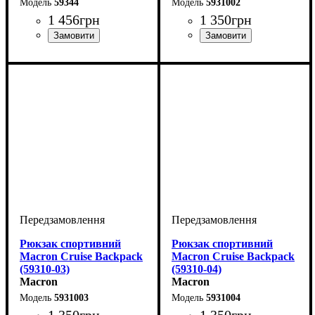
59344
5931002
1 456
грн
1 350
грн
Виробник
: Macron
Виробник
Колір
: Червоний
: Macron
Рюкзак спортивний
Рюкзак спортивний
Macron Cruise Backpack
Macron Cruise Backpack
(59310-03)
(59310-04)
Macron
Macron
5931003
5931004
1 350
грн
1 350
грн