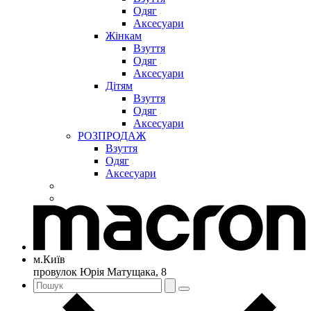
Одяг
Аксесуари
Жінкам
Взуття
Одяг
Аксесуари
Дітям
Взуття
Одяг
Аксесуари
РОЗПРОДАЖ
Взуття
Одяг
Аксесуари
м.Київ
провулок Юрія Матущака, 8