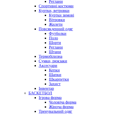
Реглани
Спортивні костюми
Куртки, ветровки
Куртки зимові
Вітровки
Жилети
Повсякденний одяг
Футболки
Поло
Шорти
Реглани
Штани
Термобілизна
Сумки, рюкзаки
Аксесуари
Кепки
Шапки
Шкарпетки
Захист
Інвентар
БАСКЕТБОЛ
Ігрова форма
Чоловіча форма
Жіноча форма
Тренувальний одяг