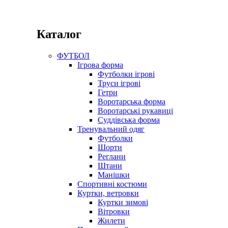
Каталог
ФУТБОЛ
Ігрова форма
Футболки ігрові
Труси ігрові
Гетри
Воротарська форма
Воротарські рукавиці
Суддівська форма
Тренувальний одяг
Футболки
Шорти
Реглани
Штани
Манішки
Спортивні костюми
Куртки, ветровки
Куртки зимові
Вітровки
Жилети