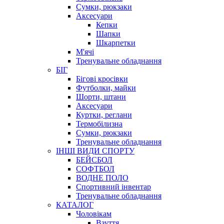
Сумки, рюкзаки
Аксесуари
Кепки
Шапки
Шкарпетки
М'ячі
Тренувальне обладнання
БІГ
Бігові кросівки
Футболки, майки
Шорти, штани
Аксесуари
Куртки, реглани
Термобілизна
Сумки, рюкзаки
Тренувальне обладнання
ІНШІ ВИДИ СПОРТУ
БЕЙСБОЛ
СОФТБОЛ
ВОДНЕ ПОЛО
Спортивний інвентар
Тренувальне обладнання
КАТАЛОГ
Чоловікам
Взуття