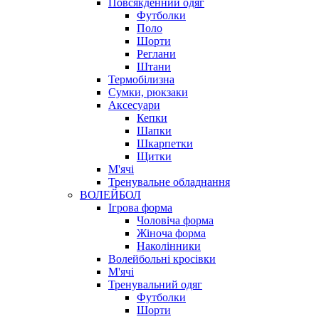
Повсякденний одяг
Футболки
Поло
Шорти
Реглани
Штани
Термобілизна
Сумки, рюкзаки
Аксесуари
Кепки
Шапки
Шкарпетки
Щитки
М'ячі
Тренувальне обладнання
ВОЛЕЙБОЛ
Ігрова форма
Чоловіча форма
Жіноча форма
Наколінники
Волейбольні кросівки
М'ячі
Тренувальний одяг
Футболки
Шорти