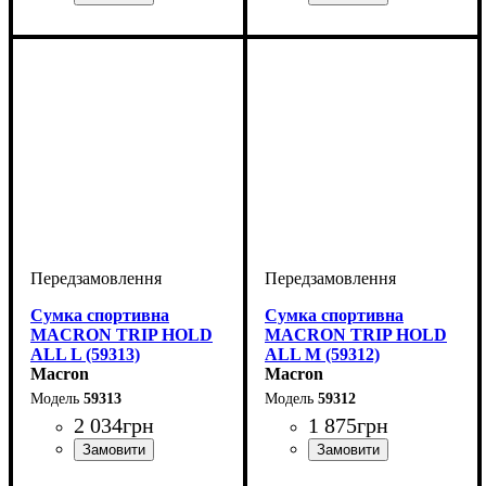
Виробник
Колір
: Темно-синій
: Macron
Виробник
Колір
: Чорний
: Macron
Сумка спортивна
Сумка спортивна
MACRON TRIP HOLD
MACRON TRIP HOLD
ALL L (59313)
ALL M (59312)
Macron
Macron
59313
59312
2 034
грн
1 875
грн
Виробник
Колір
: Чорний, Червоний,
: Macron
Виробник
Колір
: Чорний, Червоний,
: Macron