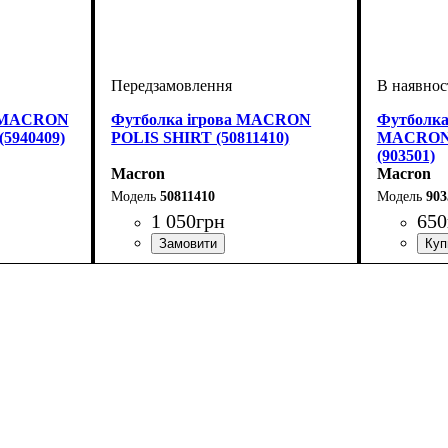
й MACRON
Футболка ігрова MACRON
Футболка
5940409)
POLIS SHIRT (50811410)
MACRON 
(903501)
Macron
Macron
50811410
903
1 050
грн
650
Стать
Виробник
Колір
: Бордовий
: Дитяче, Чоловічий
: Macron
Стать
Виробник
Колір
: Біл
: Ди