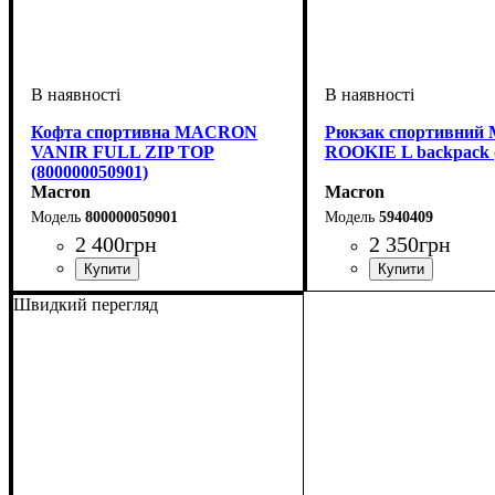
Кофта спортивна MACRON
Рюкзак спортивни
VANIR FULL ZIP TOP
ROOKIE L backpack (
(800000050901)
Macron
Macron
800000050901
5940409
2 400
грн
2 350
грн
Стать
Виробник
Колір
: Чорний
: Дитяче, Унісекс, Чоловічий
: Macron
Стать
Виробник
Колір
: Чорний
: Унісекс
: Macron
Швидкий перегляд