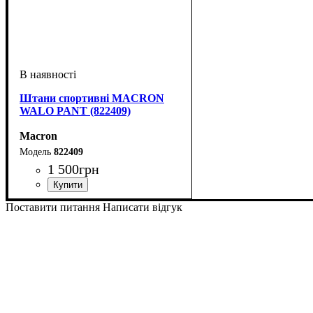
Штани спортивні MACRON
WALO PANT (822409)
Macron
822409
1 500
грн
Колір
: Чорний
Поставити питання
Написати відгук