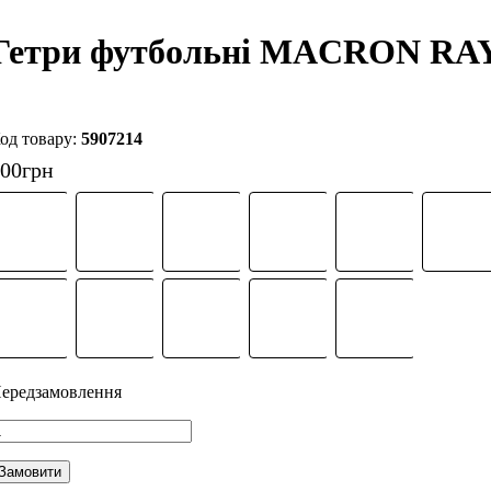
Гетри футбольні MACRON RA
5907214
400
грн
Замовити