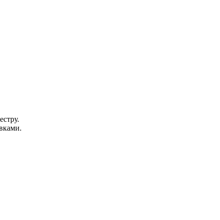
естру.
вками.