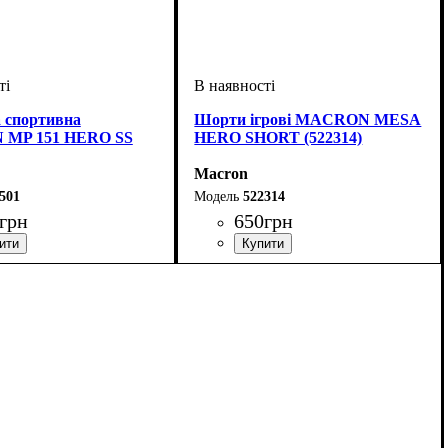
 спортивна
Шорти ігрові MACRON MESA
MP 151 HERO SS
HERO SHORT (522314)
Macron
501
522314
грн
650
грн
ий
тяче, Унісекс, Чоловічий
: Macron
Колір
: Бордовий