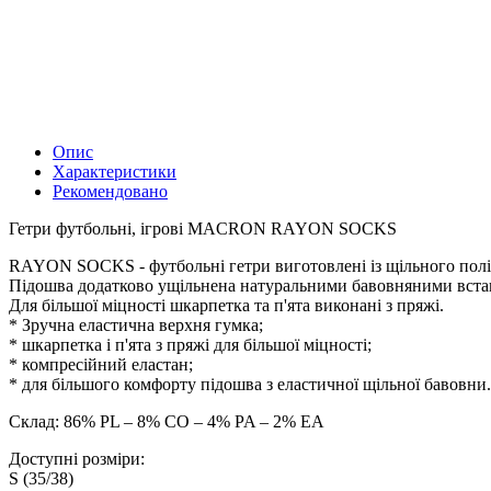
Опис
Характеристики
Рекомендовано
Гетри футбольні, ігрові MACRON RAYON SOCKS
RAYON SOCKS - футбольні гетри виготовлені із щільного полі
Підошва додатково ущільнена натуральними бавовняними вста
Для більшої міцності шкарпетка та п'ята виконані з пряжі.
* Зручна еластична верхня гумка;
* шкарпетка і п'ята з пряжі для більшої міцності;
* компресійний еластан;
* для більшого комфорту підошва з еластичної щільної бавовни.
Склад: 86% PL – 8% CO – 4% PA – 2% EA
Доступні розміри:
S (35/38)