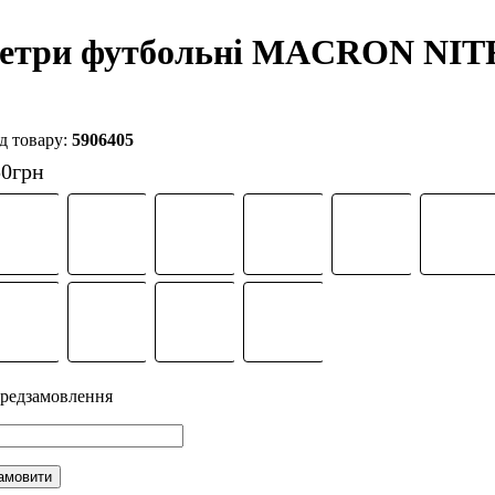
етри футбольні MACRON NIT
5906405
50
грн
амовити