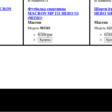
MACRON
Футболка спортивна
Шорти і
MACRON MP 151 HERO SS
HERO SHO
(903501)
Macron
Macron
903501
522
650
грн
650
с, Чоловічий
Стать
Виробник
Колір
: Білий
: Дитяче, Унісекс, Чоловічий
: Macron
Колір
: Син