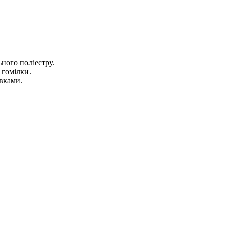
ого поліестру.
 гомілки.
вками.