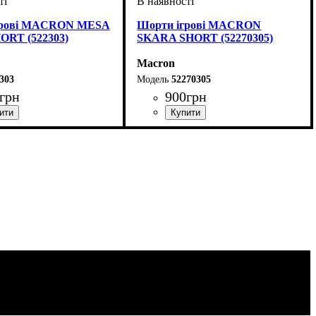
грові MACRON MESA
Шорти ігрові MACRON
RT (522303)
SKARA SHORT (52270305)
Macron
303
52270305
грн
900
грн
ій
Колір
: Синій