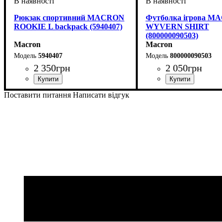
Рюкзак спортивний MACRON
Футболка ігрова 
ROOKIE L backpack (5940407)
WYVERN SHIRT
(800000090503)
Macron
Macron
5940407
800000090503
2 350
грн
2 050
грн
Стать
Виробник
Колір
: Темно-синій
: Унісекс
: Macron
Стать
Виробник
Колір
: Жовтий
: Дитяче, Унісек
: Macron
Поставити питання
Написати відгук