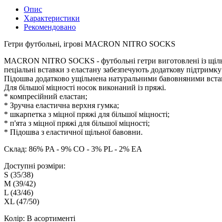
Опис
Характеристики
Рекомендовано
Гетри футбольні, ігрові MACRON NITRO SOCKS
MACRON NITRO SOCKS - футбольні гетри виготовлені із щільн
пеціальні вставки з еластану забезпечують додаткову підтримку
Підошва додатково ущільнена натуральними бавовняними вста
Для більшої міцності носок виконаний із пряжі.
* компресійний еластан;
* Зручна еластична верхня гумка;
* шкарпетка з міцної пряжі для більшої міцності;
* п'ята з міцної пряжі для більшої міцності;
* Підошва з еластичної щільної бавовни.
Склад: 86% PA - 9% CO - 3% PL - 2% EA
Доступні розміри:
S (35/38)
M (39/42)
L (43/46)
XL (47/50)
Колір: В асортименті