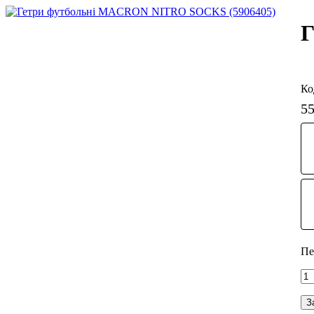
Г
5
З