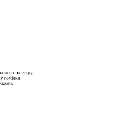
ного поліестру.
у гомілки.
вками.