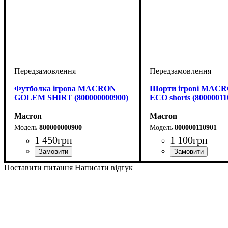
Футболка ігрова MACRON
Шорти ігрові MAC
GOLEM SHIRT (800000000900)
ECO shorts (80000011
Macron
Macron
800000000900
800000110901
1 450
грн
1 100
грн
Стать
Виробник
Колір
: Чорний
: Дитяче, Унісекс, Чоловічий
: Macron
Колір
: Чорний
Поставити питання
Написати відгук