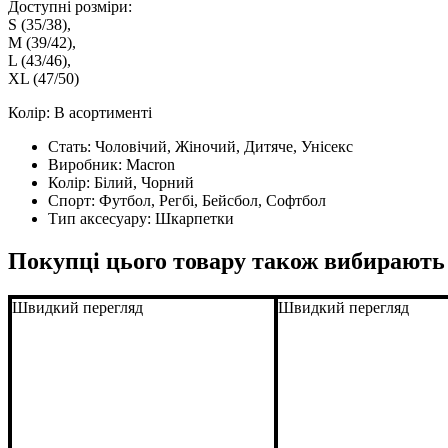
Доступні розміри:
S (35/38),
M (39/42),
L (43/46),
XL (47/50)
Колір: В асортименті
Стать:
Чоловічий, Жіночий, Дитяче, Унісекс
Виробник:
Macron
Колір:
Білий, Чорний
Спорт:
Футбол, Регбі, Бейсбол, Софтбол
Тип аксесуару:
Шкарпетки
Покупці цього товару також вибирають
Швидкий перегляд
Швидкий перегляд