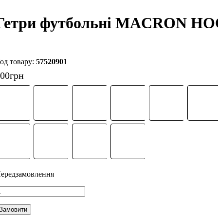
Гетри футбольні MACRON HOO
57520901
400
грн
Замовити