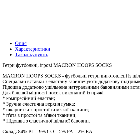
Опис
Характеристики
Також купують
Гетри футбольні, ігрові MACRON HOOPS SOCKS
MACRON HOOPS SOCKS - футбольні гетри виготовлені із щіль
Спеціальні вставки з еластану забезпечують додаткову підтримк
Підошва додатково ущільнена натуральними бавовняними вста
Для більшої міцності носок виконаний із пряжі.
* компресійний еластан;
* Зручна еластична верхня гумка;
* шкарпетка з простої та м'якої тканини;
* п'ята з простої та м'якої тканини;
* Підошва з еластичної щільної бавовни.
Склад: 84% PL – 9% CO – 5% PA – 2% EA