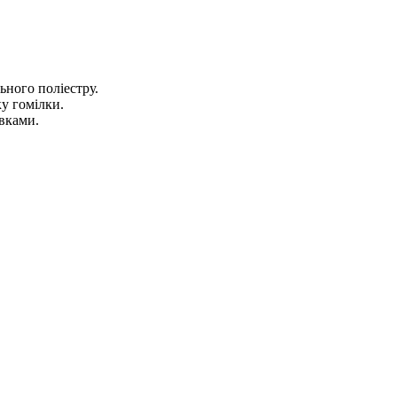
ного поліестру.
у гомілки.
вками.