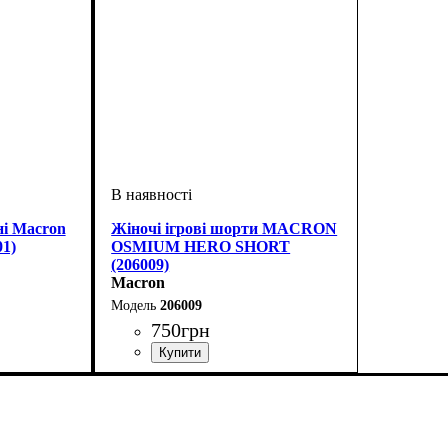
і Macron
Жіночі ігрові шорти MACRON
01)
OSMIUM HERO SHORT
(206009)
Macron
206009
750
грн
Стать
Виробник
Колір
Спорт
: Чорний
: Жіночий
: Волейбол
: Macron