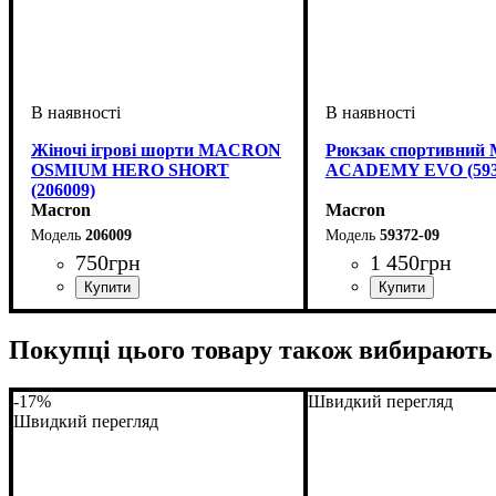
Жіночі ігрові шорти MACRON
Рюкзак спортивни
OSMIUM HERO SHORT
ACADEMY EVO (593
(206009)
Macron
Macron
206009
59372-09
750
грн
1 450
грн
Стать
Виробник
Колір
Спорт
: Чорний
: Жіночий
: Волейбол
: Macron
Стать
Виробник
Колір
: Чорний
: Унісекс, Дитяче
: Macron
Покупці цього товару також вибирають
-17%
Швидкий перегляд
Швидкий перегляд