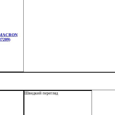
й MACRON
7209)
Швидкий перегляд