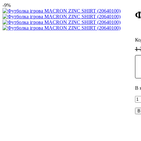
-9%
Ф
1 
В