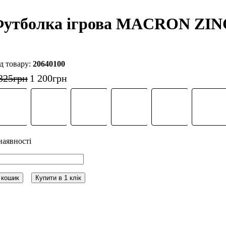
утболка ігрова MACRON ZINC
20640100
325
грн
1 200
грн
 кошик
Купити в 1 клік