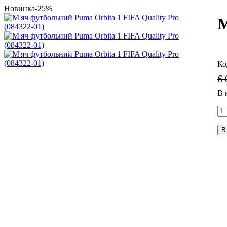
Новинка
-25%
М
6 
В