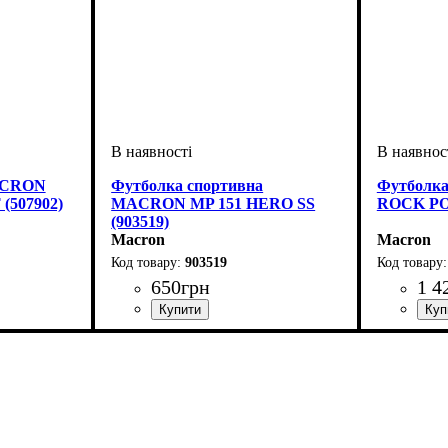
MACRON
Футболка спортивна
Футболк
(507902)
MACRON MP 151 HERO SS
ROCK POL
(903519)
Macron
Macron
903519
650
грн
1 4
с, Чоловічий
Стать
Виробник
Колір
: Сірий
: Чоловічий, Дитяче, Унісекс
: Macron
Стать
Виробник
Колір
: Син
: Ди