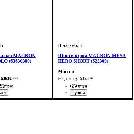
а-поло MACRON
Шорти ігрові MACRON MESA
O (63630300)
HERO SHORT (522309)
Macron
63630300
522309
25
грн
650
грн
ій
тяче, Унісекс
: Macron
Колір
: Чорний