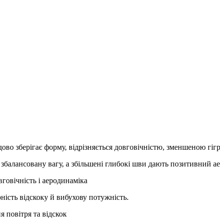
во зберігає форму, відрізняється довговічністю, зменшеною гіг
о збалансовану вагу, а збільшені глибокі шви дають позитивний 
говічність і аеродинаміка
ність відскоку й вибухову потужність.
я повітря та відскок