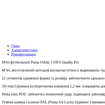
Опис
Характеристики
Рекомендовано
М'яч футбольний Puma Orbita 1 FIFA Quality Pro
М’яч, виготовлений методом високочастотного зварювання: чудо
12 сегментів однакової форми та розміру забезпечують ідеальн
3D-текстурована поліуретанова поверхня 1,2 мм: покращена дов
Нова піна POE: забезпечує впевнений удар, підвищену рівномір
Гумова камера і клапан PAL (Puma Air Lock): відмінне утриманн