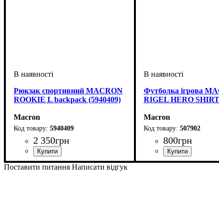
Рюкзак спортивний MACRON
Футболка ігрова 
ROOKIE L backpack (5940409)
RIGEL HERO SHIRT 
Macron
Macron
5940409
507902
2 350
грн
800
грн
Стать
Виробник
Колір
: Чорний
: Унісекс
: Macron
Стать
Виробник
Колір
: Червоний
: Дитяче, Унісек
: Macron
Поставити питання
Написати відгук