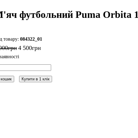
'яч футбольний Puma Orbita 1 
084322_01
000
грн
4 500
грн
 кошик
Купити в 1 клік